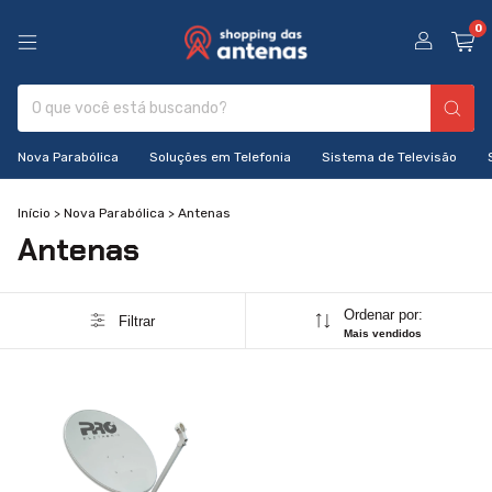
0
Nova Parabólica
Soluções em Telefonia
Sistema de Televisão
Início
>
Nova Parabólica
>
Antenas
Antenas
Ordenar por:
Filtrar
Mais vendidos