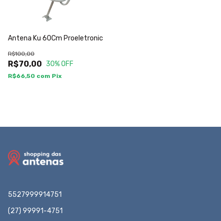
Antena Ku 60Cm Proeletronic
R$100,00
R$70,00
30
% OFF
R$66,50
com
Pix
5527999914751
(27) 99991-4751