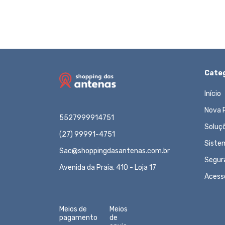
Categ
Início
Nova 
5527999914751
Soluç
(27) 99991-4751
Siste
Sac@shoppingdasantenas.com.br
Segur
Avenida da Praia, 410 - Loja 17
Acess
Meios de
Meios
pagamento
de