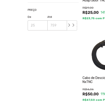
Adaptador TN
R$29,00
PREÇO
R$25,00
14
De
Até
R$23,75
com
P
Cabo de Descid
NxTNC
R$56,06
R$50,00
11
R$47,50
com
P