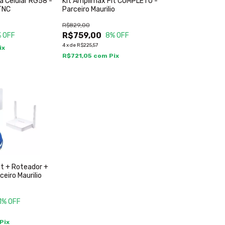
a Celular RG58 -
Kit Amplimax Fit COMPLETO -
TNC
Parceiro Maurilio
R$829,00
R$759,00
 OFF
8
% OFF
4
x
de
R$225,57
ix
R$721,05
com
Pix
it + Roteador +
eiro Maurilio
1
% OFF
Pix