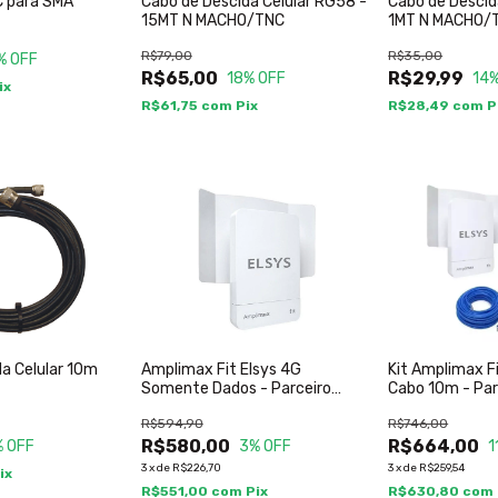
C para SMA
Cabo de Descida Celular RG58 -
Cabo de Descid
15MT N MACHO/TNC
1MT N MACHO/
R$79,00
R$35,00
% OFF
R$65,00
R$29,99
18
% OFF
14
%
ix
R$61,75
com
Pix
R$28,49
com
P
a Celular 10m
Amplimax Fit Elsys 4G
Kit Amplimax F
Somente Dados - Parceiro
Cabo 10m - Parc
Maurilio
R$594,90
R$746,00
R$580,00
R$664,00
% OFF
3
% OFF
1
3
x
de
R$226,70
3
x
de
R$259,54
ix
R$551,00
com
Pix
R$630,80
com