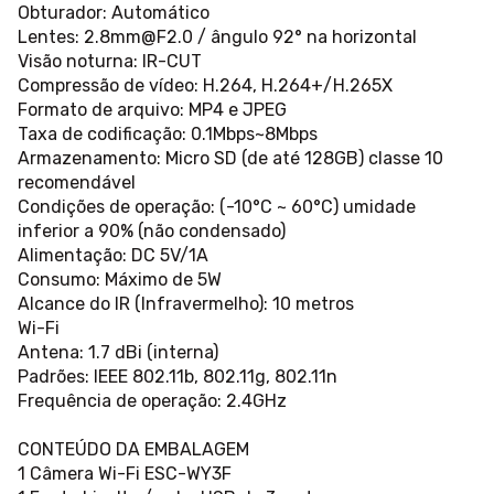
Obturador: Automático
Lentes:
2.8mm@F2.0
/ ângulo 92° na horizontal
Visão noturna: IR-CUT
Compressão de vídeo: H.264, H.264+/H.265X
Formato de arquivo: MP4 e JPEG
Taxa de codificação: 0.1Mbps~8Mbps
Armazenamento: Micro SD (de até 128GB) classe 10
recomendável
Condições de operação: (-10°C ~ 60°C) umidade
inferior a 90% (não condensado)
Alimentação: DC 5V/1A
Consumo: Máximo de 5W
Alcance do IR (Infravermelho): 10 metros
Wi-Fi
Antena: 1.7 dBi (interna)
Padrões: IEEE 802.11b, 802.11g, 802.11n
Frequência de operação: 2.4GHz
CONTEÚDO DA EMBALAGEM
1 Câmera Wi-Fi ESC-WY3F