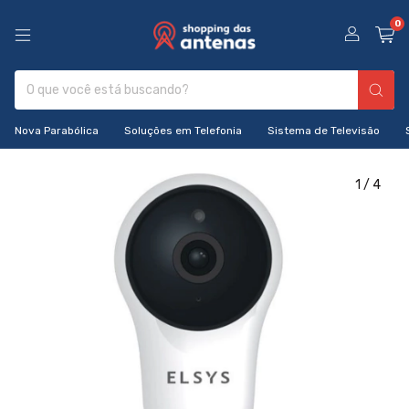
0
Nova Parabólica
Soluções em Telefonia
Sistema de Televisão
1
/
4