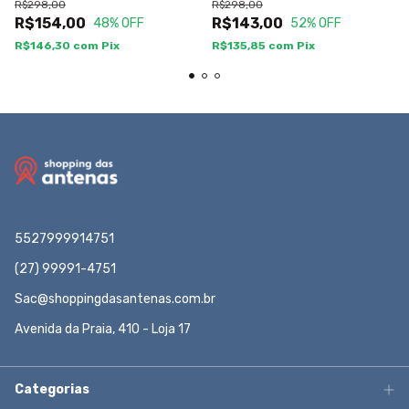
R$298,00
R$298,00
R$154,00
R$143,00
48
% OFF
52
% OFF
R$146,30
com
Pix
R$135,85
com
Pix
5527999914751
(27) 99991-4751
Sac@shoppingdasantenas.com.br
Avenida da Praia, 410 - Loja 17
Categorias