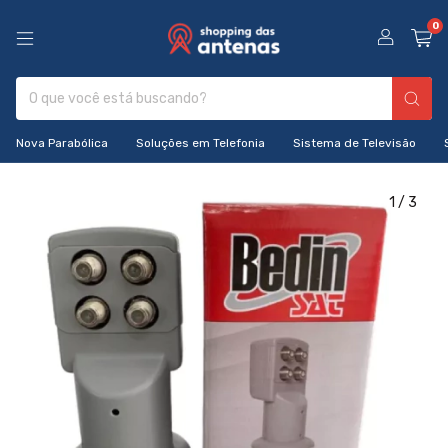
0
Nova Parabólica
Soluções em Telefonia
Sistema de Televisão
1
/
3