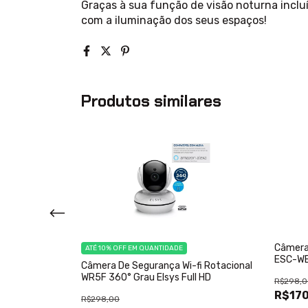
Graças à sua função de visão noturna inclu
com a iluminação dos seus espaços!
Produtos similares
oe 4x1 Elsys
Câmera 
ATÉ 10% OFF
EM QUANTIDADE
ESC-WB
Câmera De Segurança Wi-fi Rotacional
WR5F 360° Grau Elsys Full HD
R$298,0
R$170
R$298,00