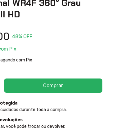
nal WR4F 360° Grau
ll HD
00
48
% OFF
com
Pix
agando com Pix
otegida
 cuidados durante toda a compra.
devoluções
ar, você pode trocar ou devolver.