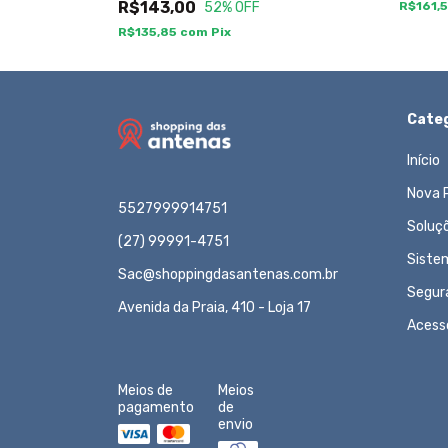
R$143,00
52
% OFF
R$161,
R$135,85
com
Pix
Categ
Início
Nova 
5527999914751
Soluç
(27) 99991-4751
Siste
Sac@shoppingdasantenas.com.br
Segur
Avenida da Praia, 410 - Loja 17
Acess
Meios de
Meios
pagamento
de
envio