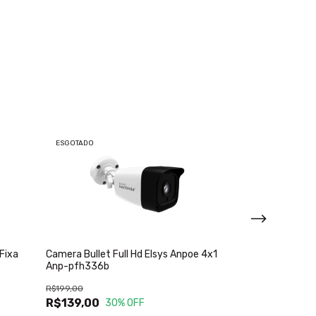
ESGOTADO
ESGOTADO
Fixa
Camera Bullet Full Hd Elsys Anpoe 4x1
Camera Dome Fu
Anp-pfh336b
Anp-pfh236d P
R$199,00
R$199,00
R$139,00
R$148,00
30
% OFF
2