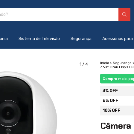
onia
Sistema de Televisão
Segurança
Acessórios para
Início
>
Segurança
1
/
4
360° Grau Elsys Ful
Compre mais, pa
3% OFF
6% OFF
10% OFF
Câmera 