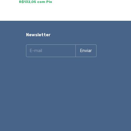
R$132,05
com
Pix
R$140,60
com
Newsletter