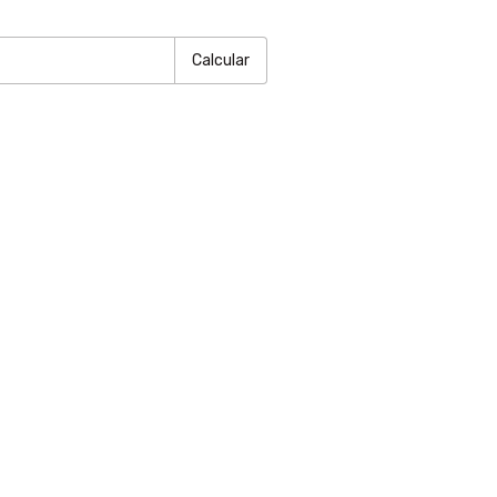
P:
Alterar CEP
Calcular