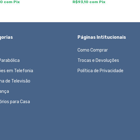
50
com
Pix
R$93,10
com
Pix
orias
Páginas Intitucionais
Como Comprar
Parabólica
Trocas e Devoluções
ões em Telefonia
Política de Privacidade
ma de Televisão
ança
órios para Casa