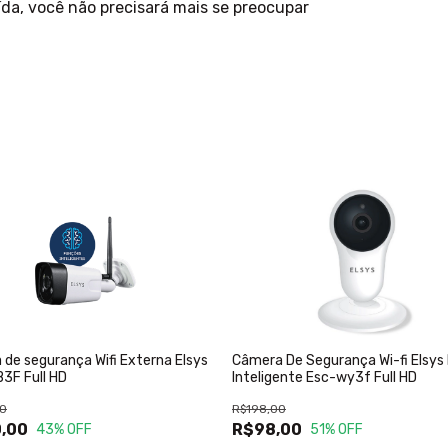
ída, você não precisará mais se preocupar
de segurança Wifi Externa Elsys
Câmera De Segurança Wi-fi Elsys 
3F Full HD
Inteligente Esc-wy3f Full HD
0
R$198,00
,00
R$98,00
43
% OFF
51
% OFF